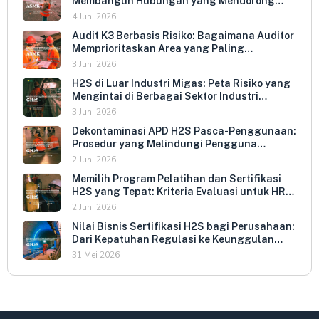
Membangun Hubungan yang Mendorong
Keterbukaan dan Kepatuhan Sukarela
4 Juni 2026
Audit K3 Berbasis Risiko: Bagaimana Auditor
Memprioritaskan Area yang Paling
Menentukan Kepatuhan Perusahaan
3 Juni 2026
H2S di Luar Industri Migas: Peta Risiko yang
Mengintai di Berbagai Sektor Industri
Indonesia
3 Juni 2026
Dekontaminasi APD H2S Pasca-Penggunaan:
Prosedur yang Melindungi Pengguna
Berikutnya dan Memperpanjang Umur
2 Juni 2026
Peralatan
Memilih Program Pelatihan dan Sertifikasi
H2S yang Tepat: Kriteria Evaluasi untuk HR
dan HSE Manager
2 Juni 2026
Nilai Bisnis Sertifikasi H2S bagi Perusahaan:
Dari Kepatuhan Regulasi ke Keunggulan
Kompetitif
31 Mei 2026