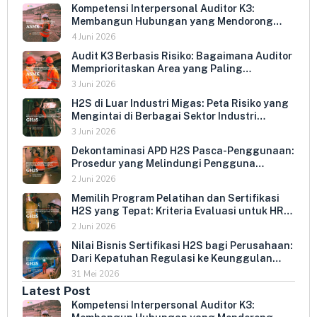
Kompetensi Interpersonal Auditor K3:
Membangun Hubungan yang Mendorong
Keterbukaan dan Kepatuhan Sukarela
4 Juni 2026
Audit K3 Berbasis Risiko: Bagaimana Auditor
Memprioritaskan Area yang Paling
Menentukan Kepatuhan Perusahaan
3 Juni 2026
H2S di Luar Industri Migas: Peta Risiko yang
Mengintai di Berbagai Sektor Industri
Indonesia
3 Juni 2026
Dekontaminasi APD H2S Pasca-Penggunaan:
Prosedur yang Melindungi Pengguna
Berikutnya dan Memperpanjang Umur
2 Juni 2026
Peralatan
Memilih Program Pelatihan dan Sertifikasi
H2S yang Tepat: Kriteria Evaluasi untuk HR
dan HSE Manager
2 Juni 2026
Nilai Bisnis Sertifikasi H2S bagi Perusahaan:
Dari Kepatuhan Regulasi ke Keunggulan
Kompetitif
31 Mei 2026
Latest Post
Kompetensi Interpersonal Auditor K3: