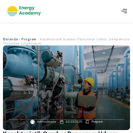
Beranda
/
Program
/ Karakteristik Sumber Pencemar Udara: Dampaknya
Terhadap Lingkungan
Administrator
02/13/2025
Program