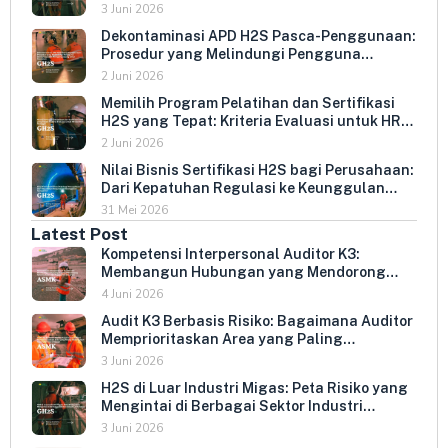
Indonesia
3 Juni 2026
Dekontaminasi APD H2S Pasca-Penggunaan:
Prosedur yang Melindungi Pengguna
Berikutnya dan Memperpanjang Umur
2 Juni 2026
Peralatan
Memilih Program Pelatihan dan Sertifikasi
H2S yang Tepat: Kriteria Evaluasi untuk HR
dan HSE Manager
2 Juni 2026
Nilai Bisnis Sertifikasi H2S bagi Perusahaan:
Dari Kepatuhan Regulasi ke Keunggulan
Kompetitif
31 Mei 2026
Latest Post
Kompetensi Interpersonal Auditor K3:
Membangun Hubungan yang Mendorong
Keterbukaan dan Kepatuhan Sukarela
4 Juni 2026
Audit K3 Berbasis Risiko: Bagaimana Auditor
Memprioritaskan Area yang Paling
Menentukan Kepatuhan Perusahaan
3 Juni 2026
H2S di Luar Industri Migas: Peta Risiko yang
Mengintai di Berbagai Sektor Industri
Indonesia
3 Juni 2026