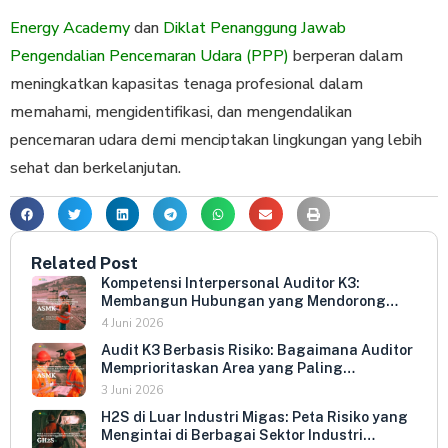
Energy Academy
dan
Diklat Penanggung Jawab
Pengendalian Pencemaran Udara (PPP)
berperan dalam
meningkatkan kapasitas tenaga profesional dalam
memahami, mengidentifikasi, dan mengendalikan
pencemaran udara demi menciptakan lingkungan yang lebih
sehat dan berkelanjutan.
Related Post
Kompetensi Interpersonal Auditor K3:
Membangun Hubungan yang Mendorong
Keterbukaan dan Kepatuhan Sukarela
4 Juni 2026
Audit K3 Berbasis Risiko: Bagaimana Auditor
Memprioritaskan Area yang Paling
Menentukan Kepatuhan Perusahaan
3 Juni 2026
H2S di Luar Industri Migas: Peta Risiko yang
Mengintai di Berbagai Sektor Industri