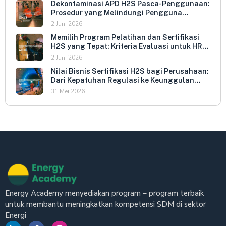
Dekontaminasi APD H2S Pasca-Penggunaan:
Prosedur yang Melindungi Pengguna
Berikutnya dan Memperpanjang Umur
2 Juni 2026
Peralatan
Memilih Program Pelatihan dan Sertifikasi
H2S yang Tepat: Kriteria Evaluasi untuk HR
dan HSE Manager
2 Juni 2026
Nilai Bisnis Sertifikasi H2S bagi Perusahaan:
Dari Kepatuhan Regulasi ke Keunggulan
Kompetitif
31 Mei 2026
Energy Academy menyediakan program – program terbaik
untuk membantu meningkatkan kompetensi SDM di sektor
Energi