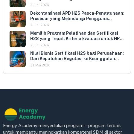
Indonesia
3 Juni 2026
Dekontaminasi APD H2S Pasca-Penggunaan:
Prosedur yang Melindungi Pengguna
Berikutnya dan Memperpanjang Umur
2 Juni 2026
Peralatan
Memilih Program Pelatihan dan Sertifikasi
H2S yang Tepat: Kriteria Evaluasi untuk HR
dan HSE Manager
2 Juni 2026
Nilai Bisnis Sertifikasi H2S bagi Perusahaan:
Dari Kepatuhan Regulasi ke Keunggulan
Kompetitif
31 Mei 2026
Energy Academy menyediakan program – program terbaik
untuk membantu meningkatkan kompetensi SDM di sektor