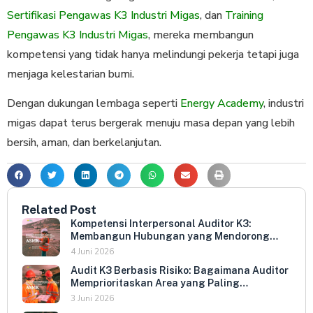
Sertifikasi Pengawas K3 Industri Migas
, dan
Training
Pengawas K3 Industri Migas
, mereka membangun
kompetensi yang tidak hanya melindungi pekerja tetapi juga
menjaga kelestarian bumi.
Dengan dukungan lembaga seperti
Energy Academy
, industri
migas dapat terus bergerak menuju masa depan yang lebih
bersih, aman, dan berkelanjutan.
Related Post
Kompetensi Interpersonal Auditor K3:
Membangun Hubungan yang Mendorong
Keterbukaan dan Kepatuhan Sukarela
4 Juni 2026
Audit K3 Berbasis Risiko: Bagaimana Auditor
Memprioritaskan Area yang Paling
Menentukan Kepatuhan Perusahaan
3 Juni 2026