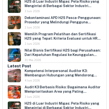
H2S di Luar Industri Migas: Peta Risiko yang
Mengintai di Berbagai Sektor Industri
Indonesia
3 Juni 2026
Dekontaminasi APD H2S Pasca-Penggunaan:
Prosedur yang Melindungi Pengguna
Berikutnya dan Memperpanjang Umur
2 Juni 2026
Peralatan
Memilih Program Pelatihan dan Sertifikasi
H2S yang Tepat: Kriteria Evaluasi untuk HR
dan HSE Manager
2 Juni 2026
Nilai Bisnis Sertifikasi H2S bagi Perusahaan:
Dari Kepatuhan Regulasi ke Keunggulan
Kompetitif
31 Mei 2026
Latest Post
Kompetensi Interpersonal Auditor K3:
Membangun Hubungan yang Mendorong
Keterbukaan dan Kepatuhan Sukarela
4 Juni 2026
Audit K3 Berbasis Risiko: Bagaimana Auditor
Memprioritaskan Area yang Paling
Menentukan Kepatuhan Perusahaan
3 Juni 2026
H2S di Luar Industri Migas: Peta Risiko yang
Mengintai di Berbagai Sektor Industri