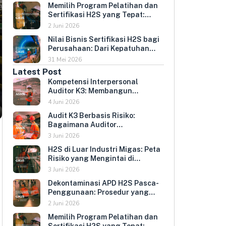
Memilih Program Pelatihan dan
Umur Peralatan
Sertifikasi H2S yang Tepat:
Kriteria Evaluasi untuk HR dan
2 Juni 2026
HSE Manager
Nilai Bisnis Sertifikasi H2S bagi
Perusahaan: Dari Kepatuhan
Regulasi ke Keunggulan
31 Mei 2026
Kompetitif
Latest Post
Kompetensi Interpersonal
Auditor K3: Membangun
Hubungan yang Mendorong
4 Juni 2026
Keterbukaan dan Kepatuhan
Audit K3 Berbasis Risiko:
Sukarela
Bagaimana Auditor
Memprioritaskan Area yang
3 Juni 2026
Paling Menentukan Kepatuhan
H2S di Luar Industri Migas: Peta
Perusahaan
Risiko yang Mengintai di
Berbagai Sektor Industri
3 Juni 2026
Indonesia
Dekontaminasi APD H2S Pasca-
Penggunaan: Prosedur yang
Melindungi Pengguna
2 Juni 2026
Berikutnya dan Memperpanjang
Memilih Program Pelatihan dan
Umur Peralatan
Sertifikasi H2S yang Tepat: