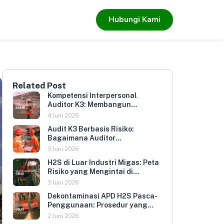
Hubungi Kami
Related Post
Kompetensi Interpersonal
Auditor K3: Membangun
Hubungan yang Mendorong
4 Juni 2026
Keterbukaan dan Kepatuhan
Audit K3 Berbasis Risiko:
Sukarela
Bagaimana Auditor
Memprioritaskan Area yang
3 Juni 2026
Paling Menentukan Kepatuhan
H2S di Luar Industri Migas: Peta
Perusahaan
Risiko yang Mengintai di
Berbagai Sektor Industri
3 Juni 2026
Indonesia
Dekontaminasi APD H2S Pasca-
Penggunaan: Prosedur yang
Melindungi Pengguna
2 Juni 2026
Berikutnya dan Memperpanjang