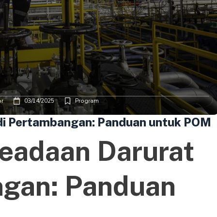
or
03/14/2025
Program
di Pertambangan: Panduan untuk POM
eadaan Darurat
ngan: Panduan