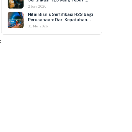
Kriteria Evaluasi untuk HR dan
2 Juni 2026
HSE Manager
Nilai Bisnis Sertifikasi H2S bagi
Perusahaan: Dari Kepatuhan
Regulasi ke Keunggulan
31 Mei 2026
Kompetitif
k