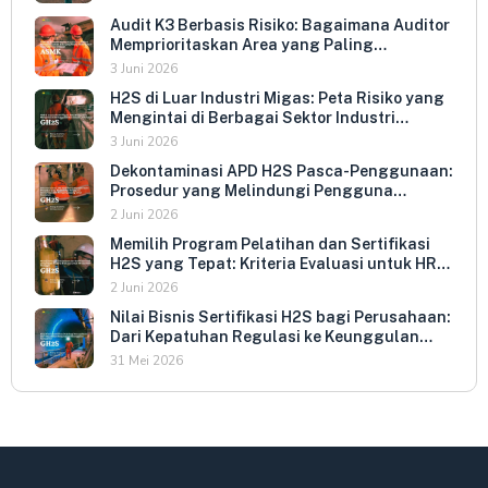
Audit K3 Berbasis Risiko: Bagaimana Auditor
Memprioritaskan Area yang Paling
Menentukan Kepatuhan Perusahaan
3 Juni 2026
H2S di Luar Industri Migas: Peta Risiko yang
Mengintai di Berbagai Sektor Industri
Indonesia
3 Juni 2026
Dekontaminasi APD H2S Pasca-Penggunaan:
Prosedur yang Melindungi Pengguna
Berikutnya dan Memperpanjang Umur
2 Juni 2026
Peralatan
Memilih Program Pelatihan dan Sertifikasi
H2S yang Tepat: Kriteria Evaluasi untuk HR
dan HSE Manager
2 Juni 2026
Nilai Bisnis Sertifikasi H2S bagi Perusahaan:
Dari Kepatuhan Regulasi ke Keunggulan
Kompetitif
31 Mei 2026