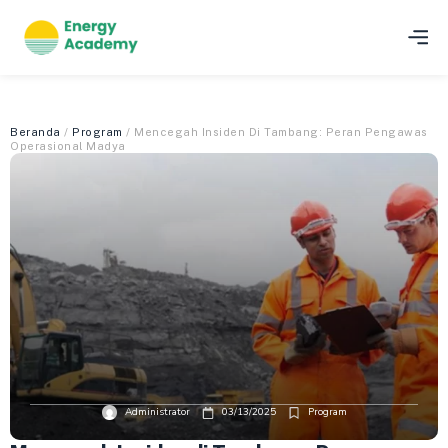
Beranda
/
Program
/ Mencegah Insiden Di Tambang: Peran Pengawas
Operasional Madya
Administrator
03/13/2025
Program