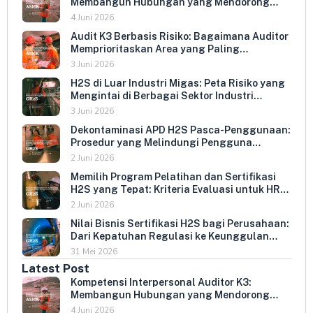
Membangun Hubungan yang Mendorong
Keterbukaan dan Kepatuhan Sukarela
4 Juni 2026
Audit K3 Berbasis Risiko: Bagaimana Auditor
Memprioritaskan Area yang Paling
Menentukan Kepatuhan Perusahaan
3 Juni 2026
H2S di Luar Industri Migas: Peta Risiko yang
Mengintai di Berbagai Sektor Industri
Indonesia
3 Juni 2026
Dekontaminasi APD H2S Pasca-Penggunaan:
Prosedur yang Melindungi Pengguna
Berikutnya dan Memperpanjang Umur
2 Juni 2026
Peralatan
Memilih Program Pelatihan dan Sertifikasi
H2S yang Tepat: Kriteria Evaluasi untuk HR
dan HSE Manager
2 Juni 2026
Nilai Bisnis Sertifikasi H2S bagi Perusahaan:
Dari Kepatuhan Regulasi ke Keunggulan
Kompetitif
31 Mei 2026
Latest Post
Kompetensi Interpersonal Auditor K3:
Membangun Hubungan yang Mendorong
Keterbukaan dan Kepatuhan Sukarela
4 Juni 2026