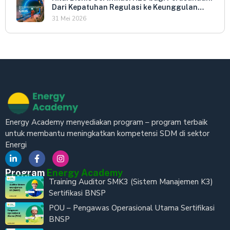
Dari Kepatuhan Regulasi ke Keunggulan
Kompetitif
31 Mei 2026
Energy Academy menyediakan program – program terbaik
untuk membantu meningkatkan kompetensi SDM di sektor
Energi
Program
Energy Academy
Training Auditor SMK3 (Sistem Manajemen K3)
Sertifikasi BNSP
POU – Pengawas Operasional Utama Sertifikasi
BNSP