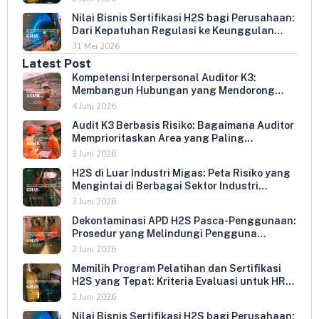
Nilai Bisnis Sertifikasi H2S bagi Perusahaan:
Dari Kepatuhan Regulasi ke Keunggulan
Kompetitif
31 Mei 2026
Latest Post
Kompetensi Interpersonal Auditor K3:
Membangun Hubungan yang Mendorong
Keterbukaan dan Kepatuhan Sukarela
4 Juni 2026
Audit K3 Berbasis Risiko: Bagaimana Auditor
Memprioritaskan Area yang Paling
Menentukan Kepatuhan Perusahaan
3 Juni 2026
H2S di Luar Industri Migas: Peta Risiko yang
Mengintai di Berbagai Sektor Industri
Indonesia
3 Juni 2026
Dekontaminasi APD H2S Pasca-Penggunaan:
Prosedur yang Melindungi Pengguna
Berikutnya dan Memperpanjang Umur
2 Juni 2026
Peralatan
Memilih Program Pelatihan dan Sertifikasi
H2S yang Tepat: Kriteria Evaluasi untuk HR
dan HSE Manager
2 Juni 2026
Nilai Bisnis Sertifikasi H2S bagi Perusahaan: