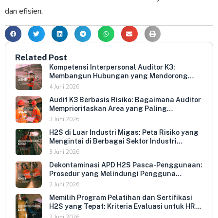
dan efisien.
Related Post
Kompetensi Interpersonal Auditor K3:
Membangun Hubungan yang Mendorong
Keterbukaan dan Kepatuhan Sukarela
4 Juni 2026
Audit K3 Berbasis Risiko: Bagaimana Auditor
Memprioritaskan Area yang Paling
Menentukan Kepatuhan Perusahaan
3 Juni 2026
H2S di Luar Industri Migas: Peta Risiko yang
Mengintai di Berbagai Sektor Industri
Indonesia
3 Juni 2026
Dekontaminasi APD H2S Pasca-Penggunaan:
Prosedur yang Melindungi Pengguna
Berikutnya dan Memperpanjang Umur
2 Juni 2026
Peralatan
Memilih Program Pelatihan dan Sertifikasi
H2S yang Tepat: Kriteria Evaluasi untuk HR
dan HSE Manager
2 Juni 2026