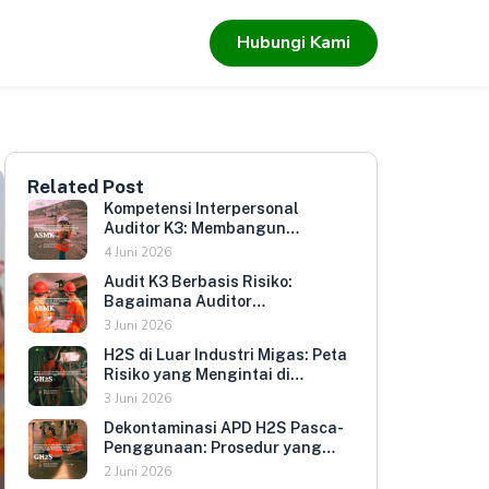
Hubungi Kami
Related Post
Kompetensi Interpersonal
Auditor K3: Membangun
Hubungan yang Mendorong
4 Juni 2026
Keterbukaan dan Kepatuhan
Audit K3 Berbasis Risiko:
Sukarela
Bagaimana Auditor
Memprioritaskan Area yang
3 Juni 2026
Paling Menentukan Kepatuhan
H2S di Luar Industri Migas: Peta
Perusahaan
Risiko yang Mengintai di
Berbagai Sektor Industri
3 Juni 2026
Indonesia
Dekontaminasi APD H2S Pasca-
Penggunaan: Prosedur yang
Melindungi Pengguna
2 Juni 2026
Berikutnya dan Memperpanjang