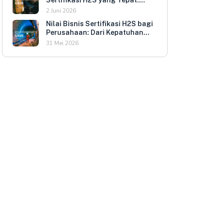
Kriteria Evaluasi untuk HR dan
2 Juni 2026
HSE Manager
Nilai Bisnis Sertifikasi H2S bagi
Perusahaan: Dari Kepatuhan
Regulasi ke Keunggulan
31 Mei 2026
Kompetitif