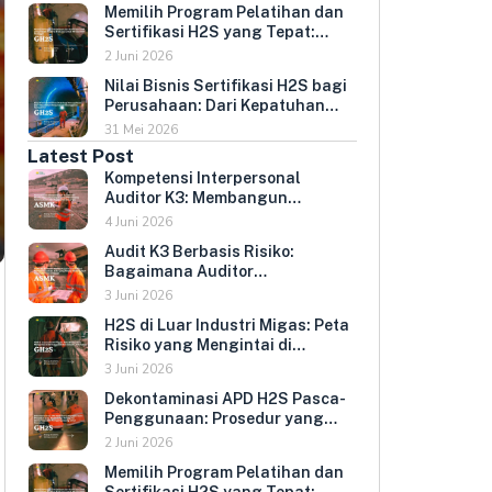
Memilih Program Pelatihan dan
Umur Peralatan
Sertifikasi H2S yang Tepat:
Kriteria Evaluasi untuk HR dan
2 Juni 2026
HSE Manager
Nilai Bisnis Sertifikasi H2S bagi
Perusahaan: Dari Kepatuhan
Regulasi ke Keunggulan
31 Mei 2026
Kompetitif
Latest Post
Kompetensi Interpersonal
Auditor K3: Membangun
Hubungan yang Mendorong
4 Juni 2026
Keterbukaan dan Kepatuhan
Audit K3 Berbasis Risiko:
Sukarela
Bagaimana Auditor
Memprioritaskan Area yang
3 Juni 2026
Paling Menentukan Kepatuhan
H2S di Luar Industri Migas: Peta
Perusahaan
Risiko yang Mengintai di
Berbagai Sektor Industri
3 Juni 2026
Indonesia
Dekontaminasi APD H2S Pasca-
Penggunaan: Prosedur yang
Melindungi Pengguna
2 Juni 2026
Berikutnya dan Memperpanjang
Memilih Program Pelatihan dan
Umur Peralatan
Sertifikasi H2S yang Tepat: