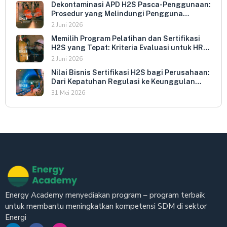
Dekontaminasi APD H2S Pasca-Penggunaan:
Prosedur yang Melindungi Pengguna
Berikutnya dan Memperpanjang Umur
2 Juni 2026
Peralatan
Memilih Program Pelatihan dan Sertifikasi
H2S yang Tepat: Kriteria Evaluasi untuk HR
dan HSE Manager
2 Juni 2026
Nilai Bisnis Sertifikasi H2S bagi Perusahaan:
Dari Kepatuhan Regulasi ke Keunggulan
Kompetitif
31 Mei 2026
Energy Academy menyediakan program – program terbaik
untuk membantu meningkatkan kompetensi SDM di sektor
Energi