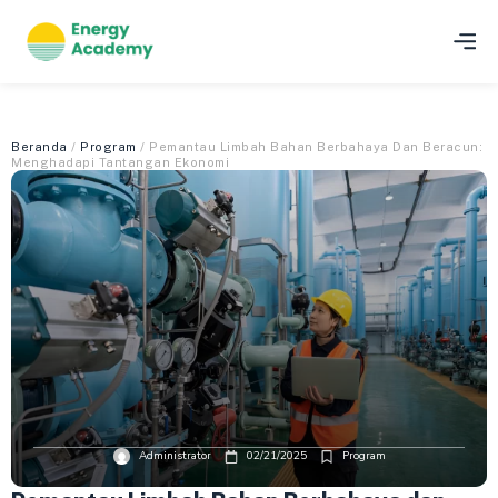
Beranda
/
Program
/ Pemantau Limbah Bahan Berbahaya Dan Beracun:
Menghadapi Tantangan Ekonomi
Administrator
02/21/2025
Program