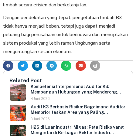
limbah secara efisien dan berkelanjutan.
Dengan pendekatan yang tepat, pengelolaan limbah B3
tidak hanya menjadi beban, tetapi juga dapat menjadi
peluang bagi perusahaan untuk berinovasi dan menciptakan
sistem produksi yang lebih ramah lingkungan serta
menguntungkan secara ekonomi.
Related Post
Kompetensi Interpersonal Auditor K3:
Membangun Hubungan yang Mendorong
Keterbukaan dan Kepatuhan Sukarela
4 Juni 2026
Audit K3 Berbasis Risiko: Bagaimana Auditor
Memprioritaskan Area yang Paling
Menentukan Kepatuhan Perusahaan
3 Juni 2026
H2S di Luar Industri Migas: Peta Risiko yang
Mengintai di Berbagai Sektor Industri