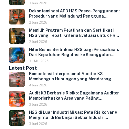
Indonesia
3 Juni 2026
Dekontaminasi APD H2S Pasca-Penggunaan:
Prosedur yang Melindungi Pengguna
Berikutnya dan Memperpanjang Umur
2 Juni 2026
Peralatan
Memilih Program Pelatihan dan Sertifikasi
H2S yang Tepat: Kriteria Evaluasi untuk HR
dan HSE Manager
2 Juni 2026
Nilai Bisnis Sertifikasi H2S bagi Perusahaan:
Dari Kepatuhan Regulasi ke Keunggulan
Kompetitif
31 Mei 2026
Latest Post
Kompetensi Interpersonal Auditor K3:
Membangun Hubungan yang Mendorong
Keterbukaan dan Kepatuhan Sukarela
4 Juni 2026
Audit K3 Berbasis Risiko: Bagaimana Auditor
Memprioritaskan Area yang Paling
Menentukan Kepatuhan Perusahaan
3 Juni 2026
H2S di Luar Industri Migas: Peta Risiko yang
Mengintai di Berbagai Sektor Industri
Indonesia
3 Juni 2026