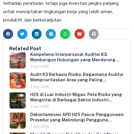
terhadap peraturan, tetapi juga investasi jangka panjang
untuk menciptakan lingkungan kerja yang lebih aman,
produktif, dan berkelanjutan.
Related Post
Kompetensi Interpersonal Auditor K3:
Membangun Hubungan yang Mendorong
Keterbukaan dan Kepatuhan Sukarela
4 Juni 2026
Audit K3 Berbasis Risiko: Bagaimana Auditor
Memprioritaskan Area yang Paling
Menentukan Kepatuhan Perusahaan
3 Juni 2026
H2S di Luar Industri Migas: Peta Risiko yang
Mengintai di Berbagai Sektor Industri
Indonesia
3 Juni 2026
Dekontaminasi APD H2S Pasca-Penggunaan:
Prosedur yang Melindungi Pengguna
Berikutnya dan Memperpanjang Umur
2 Juni 2026
Peralatan