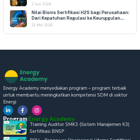
dan HSE Manager
2 Juni 2026
Nilai Bisnis Sertifikasi H2S bagi Perusahaan:
Dari Kepatuhan Regulasi ke Keunggulan
Kompetitif
31 Mei 2026
Energy Academy menyediakan program – program terbaik
untuk membantu meningkatkan kompetensi SDM di sektor
Energi
Program
Energy Academy
Training Auditor SMK3 (Sistem Manajemen K3)
Sertifikasi BNSP