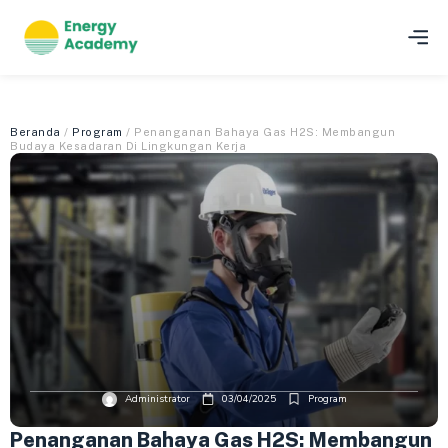
Beranda
/
Program
/ Penanganan Bahaya Gas H2S: Membangun
Budaya Kesadaran Di Lingkungan Kerja
Administrator
03/04/2025
Program
Penanganan Bahaya Gas H2S: Membangun