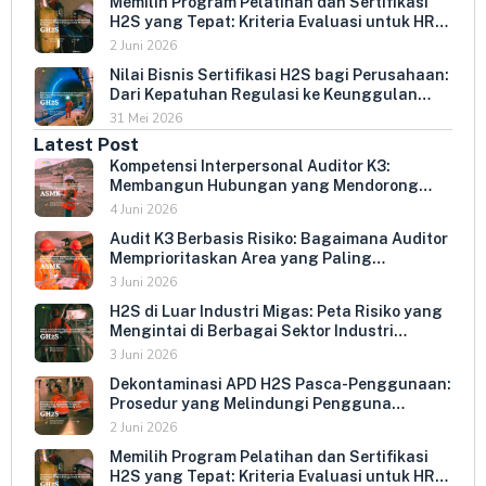
Memilih Program Pelatihan dan Sertifikasi
H2S yang Tepat: Kriteria Evaluasi untuk HR
dan HSE Manager
2 Juni 2026
Nilai Bisnis Sertifikasi H2S bagi Perusahaan:
Dari Kepatuhan Regulasi ke Keunggulan
Kompetitif
31 Mei 2026
Latest Post
Kompetensi Interpersonal Auditor K3:
Membangun Hubungan yang Mendorong
Keterbukaan dan Kepatuhan Sukarela
4 Juni 2026
Audit K3 Berbasis Risiko: Bagaimana Auditor
Memprioritaskan Area yang Paling
Menentukan Kepatuhan Perusahaan
3 Juni 2026
H2S di Luar Industri Migas: Peta Risiko yang
Mengintai di Berbagai Sektor Industri
Indonesia
3 Juni 2026
Dekontaminasi APD H2S Pasca-Penggunaan:
Prosedur yang Melindungi Pengguna
Berikutnya dan Memperpanjang Umur
2 Juni 2026
Peralatan
Memilih Program Pelatihan dan Sertifikasi
H2S yang Tepat: Kriteria Evaluasi untuk HR