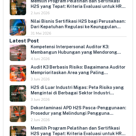
Memilih Program Pelatihan dan Sertifikasi
H2S yang Tepat: Kriteria Evaluasi untuk HR
dan HSE Manager
2 Juni 2026
Nilai Bisnis Sertifikasi H2S bagi Perusahaan:
Dari Kepatuhan Regulasi ke Keunggulan
Kompetitif
31 Mei 2026
Latest Post
Kompetensi Interpersonal Auditor K3:
Membangun Hubungan yang Mendorong
Keterbukaan dan Kepatuhan Sukarela
4 Juni 2026
Audit K3 Berbasis Risiko: Bagaimana Auditor
Memprioritaskan Area yang Paling
Menentukan Kepatuhan Perusahaan
3 Juni 2026
H2S di Luar Industri Migas: Peta Risiko yang
Mengintai di Berbagai Sektor Industri
Indonesia
3 Juni 2026
Dekontaminasi APD H2S Pasca-Penggunaan:
Prosedur yang Melindungi Pengguna
Berikutnya dan Memperpanjang Umur
2 Juni 2026
Peralatan
Memilih Program Pelatihan dan Sertifikasi
H2S yang Tepat: Kriteria Evaluasi untuk HR