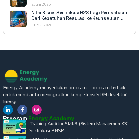
dan HSE Manager
2 Juni 2026
Nilai Bisnis Sertifikasi H2S bagi Perusahaan:
Dari Kepatuhan Regulasi ke Keunggulan
Kompetitif
31 Mei 2026
Energy Academy menyediakan program – program terbaik
untuk membantu meningkatkan kompetensi SDM di sektor
Energi
Program
Energy Academy
Training Auditor SMK3 (Sistem Manajemen K3)
Sertifikasi BNSP