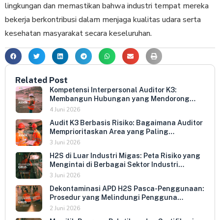
lingkungan dan memastikan bahwa industri tempat mereka
bekerja berkontribusi dalam menjaga kualitas udara serta
kesehatan masyarakat secara keseluruhan.
Related Post
Kompetensi Interpersonal Auditor K3:
Membangun Hubungan yang Mendorong
Keterbukaan dan Kepatuhan Sukarela
4 Juni 2026
Audit K3 Berbasis Risiko: Bagaimana Auditor
Memprioritaskan Area yang Paling
Menentukan Kepatuhan Perusahaan
3 Juni 2026
H2S di Luar Industri Migas: Peta Risiko yang
Mengintai di Berbagai Sektor Industri
Indonesia
3 Juni 2026
Dekontaminasi APD H2S Pasca-Penggunaan:
Prosedur yang Melindungi Pengguna
Berikutnya dan Memperpanjang Umur
2 Juni 2026
Peralatan