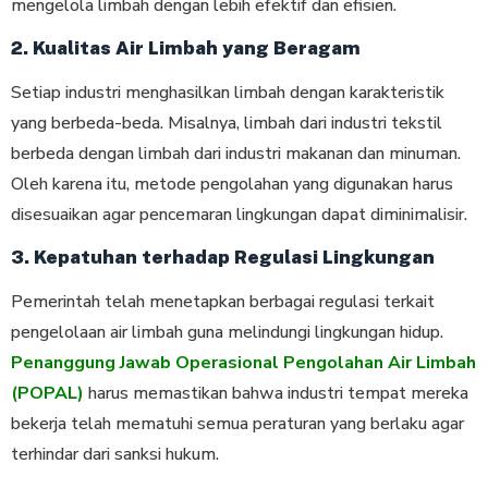
mengelola limbah dengan lebih efektif dan efisien.
2. Kualitas Air Limbah yang Beragam
Setiap industri menghasilkan limbah dengan karakteristik
yang berbeda-beda. Misalnya, limbah dari industri tekstil
berbeda dengan limbah dari industri makanan dan minuman.
Oleh karena itu, metode pengolahan yang digunakan harus
disesuaikan agar pencemaran lingkungan dapat diminimalisir.
3. Kepatuhan terhadap Regulasi Lingkungan
Pemerintah telah menetapkan berbagai regulasi terkait
pengelolaan air limbah guna melindungi lingkungan hidup.
Penanggung Jawab Operasional Pengolahan Air Limbah
(POPAL)
harus memastikan bahwa industri tempat mereka
bekerja telah mematuhi semua peraturan yang berlaku agar
terhindar dari sanksi hukum.