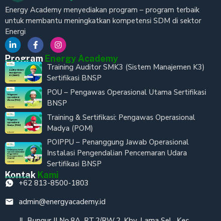
Energy Academy menyediakan program – program terbaik
untuk membantu meningkatkan kompetensi SDM di sektor
Energi
Program
Energy Academy
Training Auditor SMK3 (Sistem Manajemen K3)
Sertifikasi BNSP
POU – Pengawas Operasional Utama Sertifikasi
BNSP
Training & Sertifikasi: Pengawas Operasional
Madya (POM)
POIPPU – Penanggung Jawab Operasional
Instalasi Pengendalian Pencemaran Udara
Sertifikasi BNSP
Kontak
Kami
+62 813-8500-1803
admin@energyacademy.id
Jl. Bungur II No.8A, RT.2/RW.2, Kby. Lama Sel., Kec.