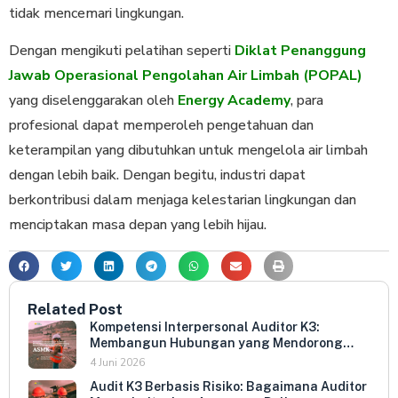
tidak mencemari lingkungan.
Dengan mengikuti pelatihan seperti
Diklat Penanggung
Jawab Operasional Pengolahan Air Limbah (POPAL)
yang diselenggarakan oleh
Energy Academy
, para
profesional dapat memperoleh pengetahuan dan
keterampilan yang dibutuhkan untuk mengelola air limbah
dengan lebih baik. Dengan begitu, industri dapat
berkontribusi dalam menjaga kelestarian lingkungan dan
menciptakan masa depan yang lebih hijau.
Related Post
Kompetensi Interpersonal Auditor K3:
Membangun Hubungan yang Mendorong
Keterbukaan dan Kepatuhan Sukarela
4 Juni 2026
Audit K3 Berbasis Risiko: Bagaimana Auditor