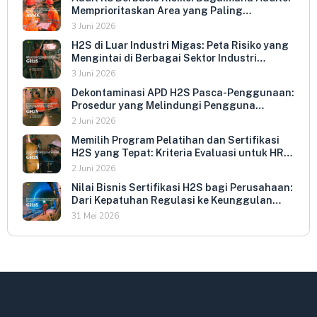
Memprioritaskan Area yang Paling
Menentukan Kepatuhan Perusahaan
3 Juni 2026
H2S di Luar Industri Migas: Peta Risiko yang
Mengintai di Berbagai Sektor Industri
Indonesia
3 Juni 2026
Dekontaminasi APD H2S Pasca-Penggunaan:
Prosedur yang Melindungi Pengguna
Berikutnya dan Memperpanjang Umur
2 Juni 2026
Peralatan
Memilih Program Pelatihan dan Sertifikasi
H2S yang Tepat: Kriteria Evaluasi untuk HR
dan HSE Manager
2 Juni 2026
Nilai Bisnis Sertifikasi H2S bagi Perusahaan:
Dari Kepatuhan Regulasi ke Keunggulan
Kompetitif
31 Mei 2026