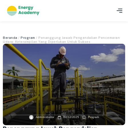
Beranda
/
Program
/ Penanggung Jawab Pengendalian Pencemaran
Udara: Keterampilan Yang Diperlukan Untuk Sukses
Administrator
02/12/2025
Program