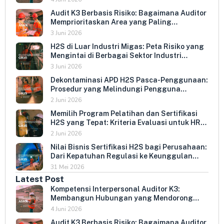
Audit K3 Berbasis Risiko: Bagaimana Auditor
Memprioritaskan Area yang Paling
Menentukan Kepatuhan Perusahaan
3 Juni 2026
H2S di Luar Industri Migas: Peta Risiko yang
Mengintai di Berbagai Sektor Industri
Indonesia
3 Juni 2026
Dekontaminasi APD H2S Pasca-Penggunaan:
Prosedur yang Melindungi Pengguna
Berikutnya dan Memperpanjang Umur
2 Juni 2026
Peralatan
Memilih Program Pelatihan dan Sertifikasi
H2S yang Tepat: Kriteria Evaluasi untuk HR
dan HSE Manager
2 Juni 2026
Nilai Bisnis Sertifikasi H2S bagi Perusahaan:
Dari Kepatuhan Regulasi ke Keunggulan
Kompetitif
31 Mei 2026
Latest Post
Kompetensi Interpersonal Auditor K3:
Membangun Hubungan yang Mendorong
Keterbukaan dan Kepatuhan Sukarela
4 Juni 2026
Audit K3 Berbasis Risiko: Bagaimana Auditor