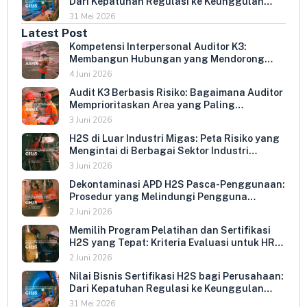
Dari Kepatuhan Regulasi ke Keunggulan
Kompetitif
31 Mei 2026
Latest Post
Kompetensi Interpersonal Auditor K3:
Membangun Hubungan yang Mendorong
Keterbukaan dan Kepatuhan Sukarela
4 Juni 2026
Audit K3 Berbasis Risiko: Bagaimana Auditor
Memprioritaskan Area yang Paling
Menentukan Kepatuhan Perusahaan
3 Juni 2026
H2S di Luar Industri Migas: Peta Risiko yang
Mengintai di Berbagai Sektor Industri
Indonesia
3 Juni 2026
Dekontaminasi APD H2S Pasca-Penggunaan:
Prosedur yang Melindungi Pengguna
Berikutnya dan Memperpanjang Umur
2 Juni 2026
Peralatan
Memilih Program Pelatihan dan Sertifikasi
H2S yang Tepat: Kriteria Evaluasi untuk HR
dan HSE Manager
2 Juni 2026
Nilai Bisnis Sertifikasi H2S bagi Perusahaan:
Dari Kepatuhan Regulasi ke Keunggulan
Kompetitif
31 Mei 2026