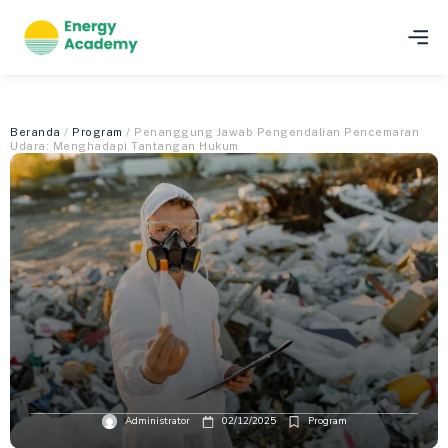
Beranda
/
Program
/ Penanggung Jawab Pengendalian Pencemaran
Udara: Menghadapi Tantangan Hukum
Administrator
02/12/2025
Program