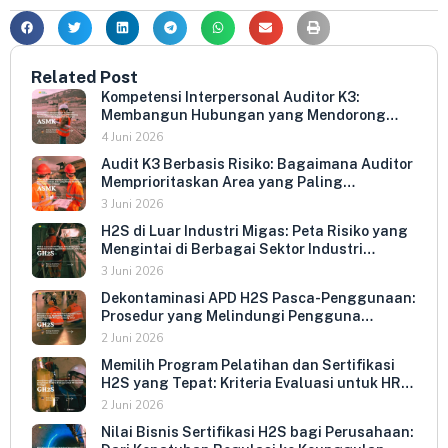
Related Post
Kompetensi Interpersonal Auditor K3:
Membangun Hubungan yang Mendorong
Keterbukaan dan Kepatuhan Sukarela
4 Juni 2026
Audit K3 Berbasis Risiko: Bagaimana Auditor
Memprioritaskan Area yang Paling
Menentukan Kepatuhan Perusahaan
3 Juni 2026
H2S di Luar Industri Migas: Peta Risiko yang
Mengintai di Berbagai Sektor Industri
Indonesia
3 Juni 2026
Dekontaminasi APD H2S Pasca-Penggunaan:
Prosedur yang Melindungi Pengguna
Berikutnya dan Memperpanjang Umur
2 Juni 2026
Peralatan
Memilih Program Pelatihan dan Sertifikasi
H2S yang Tepat: Kriteria Evaluasi untuk HR
dan HSE Manager
2 Juni 2026
Nilai Bisnis Sertifikasi H2S bagi Perusahaan: