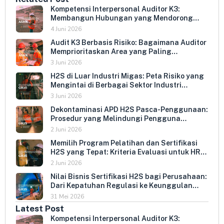
Kompetensi Interpersonal Auditor K3:
Membangun Hubungan yang Mendorong
Keterbukaan dan Kepatuhan Sukarela
4 Juni 2026
Audit K3 Berbasis Risiko: Bagaimana Auditor
Memprioritaskan Area yang Paling
Menentukan Kepatuhan Perusahaan
3 Juni 2026
H2S di Luar Industri Migas: Peta Risiko yang
Mengintai di Berbagai Sektor Industri
Indonesia
3 Juni 2026
Dekontaminasi APD H2S Pasca-Penggunaan:
Prosedur yang Melindungi Pengguna
Berikutnya dan Memperpanjang Umur
2 Juni 2026
Peralatan
Memilih Program Pelatihan dan Sertifikasi
H2S yang Tepat: Kriteria Evaluasi untuk HR
dan HSE Manager
2 Juni 2026
Nilai Bisnis Sertifikasi H2S bagi Perusahaan:
Dari Kepatuhan Regulasi ke Keunggulan
Kompetitif
31 Mei 2026
Latest Post
Kompetensi Interpersonal Auditor K3: