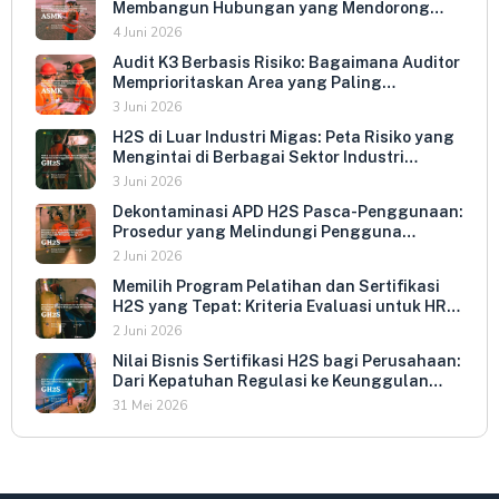
Membangun Hubungan yang Mendorong
Keterbukaan dan Kepatuhan Sukarela
4 Juni 2026
Audit K3 Berbasis Risiko: Bagaimana Auditor
Memprioritaskan Area yang Paling
Menentukan Kepatuhan Perusahaan
3 Juni 2026
H2S di Luar Industri Migas: Peta Risiko yang
Mengintai di Berbagai Sektor Industri
Indonesia
3 Juni 2026
Dekontaminasi APD H2S Pasca-Penggunaan:
Prosedur yang Melindungi Pengguna
Berikutnya dan Memperpanjang Umur
2 Juni 2026
Peralatan
Memilih Program Pelatihan dan Sertifikasi
H2S yang Tepat: Kriteria Evaluasi untuk HR
dan HSE Manager
2 Juni 2026
Nilai Bisnis Sertifikasi H2S bagi Perusahaan:
Dari Kepatuhan Regulasi ke Keunggulan
Kompetitif
31 Mei 2026