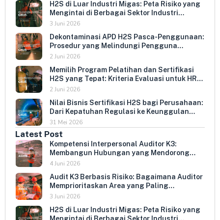
H2S di Luar Industri Migas: Peta Risiko yang
Mengintai di Berbagai Sektor Industri
Indonesia
3 Juni 2026
Dekontaminasi APD H2S Pasca-Penggunaan:
Prosedur yang Melindungi Pengguna
Berikutnya dan Memperpanjang Umur
2 Juni 2026
Peralatan
Memilih Program Pelatihan dan Sertifikasi
H2S yang Tepat: Kriteria Evaluasi untuk HR
dan HSE Manager
2 Juni 2026
Nilai Bisnis Sertifikasi H2S bagi Perusahaan:
Dari Kepatuhan Regulasi ke Keunggulan
Kompetitif
31 Mei 2026
Latest Post
Kompetensi Interpersonal Auditor K3:
Membangun Hubungan yang Mendorong
Keterbukaan dan Kepatuhan Sukarela
4 Juni 2026
Audit K3 Berbasis Risiko: Bagaimana Auditor
Memprioritaskan Area yang Paling
Menentukan Kepatuhan Perusahaan
3 Juni 2026
H2S di Luar Industri Migas: Peta Risiko yang
Mengintai di Berbagai Sektor Industri