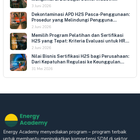
Indonesia
3 Juni 2026
Dekontaminasi APD H2S Pasca-Penggunaan:
Prosedur yang Melindungi Pengguna
Berikutnya dan Memperpanjang Umur
2 Juni 2026
Peralatan
Memilih Program Pelatihan dan Sertifikasi
H2S yang Tepat: Kriteria Evaluasi untuk HR
dan HSE Manager
2 Juni 2026
Nilai Bisnis Sertifikasi H2S bagi Perusahaan:
Dari Kepatuhan Regulasi ke Keunggulan
Kompetitif
31 Mei 2026
Energy Academy menyediakan program – program terbaik
untuk membantu meningkatkan kompetensi SDM di sektor