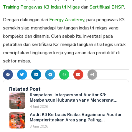
Training Pengawas K3 Industri Migas
dan
Sertifikasi BNSP
.
Dengan dukungan dari
Energy Academy
, para pengawas K3
semakin siap menghadapi tantangan industri migas yang
kompleks dan dinamis. Oleh sebab itu, investasi pada
pelatihan dan sertifikasi K3 menjadi langkah strategis untuk
menciptakan lingkungan kerja yang aman dan produktif di
sektor migas.
Related Post
Kompetensi Interpersonal Auditor K3:
Membangun Hubungan yang Mendorong
Keterbukaan dan Kepatuhan Sukarela
4 Juni 2026
Audit K3 Berbasis Risiko: Bagaimana Auditor
Memprioritaskan Area yang Paling
Menentukan Kepatuhan Perusahaan
3 Juni 2026