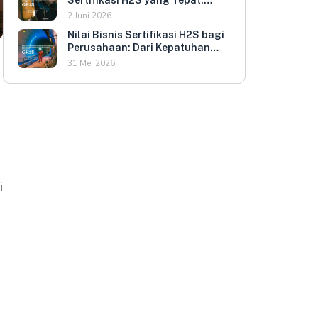
Kriteria Evaluasi untuk HR dan
2 Juni 2026
HSE Manager
Nilai Bisnis Sertifikasi H2S bagi
Perusahaan: Dari Kepatuhan
Regulasi ke Keunggulan
31 Mei 2026
Kompetitif
i