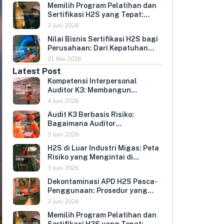
Memilih Program Pelatihan dan
Umur Peralatan
Sertifikasi H2S yang Tepat:
Kriteria Evaluasi untuk HR dan
2 Juni 2026
HSE Manager
Nilai Bisnis Sertifikasi H2S bagi
Perusahaan: Dari Kepatuhan
Regulasi ke Keunggulan
31 Mei 2026
Kompetitif
Latest Post
Kompetensi Interpersonal
Auditor K3: Membangun
Hubungan yang Mendorong
4 Juni 2026
Keterbukaan dan Kepatuhan
Audit K3 Berbasis Risiko:
Sukarela
Bagaimana Auditor
Memprioritaskan Area yang
3 Juni 2026
Paling Menentukan Kepatuhan
H2S di Luar Industri Migas: Peta
Perusahaan
Risiko yang Mengintai di
Berbagai Sektor Industri
3 Juni 2026
Indonesia
Dekontaminasi APD H2S Pasca-
Penggunaan: Prosedur yang
Melindungi Pengguna
2 Juni 2026
Berikutnya dan Memperpanjang
Memilih Program Pelatihan dan
Umur Peralatan
Sertifikasi H2S yang Tepat: