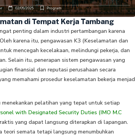
or
02/05/2025
Program
amatan di Tempat Kerja Tambang
ngat penting dalam industri pertambangan karena
i. Oleh karena itu, pengawasan K3 (Keselamatan dan
untuk mencegah kecelakaan, melindungi pekerja, dan
n. Selain itu, penerapan sistem pengawasan yang
gian finansial dan reputasi perusahaan secara
li yang memahami prosedur keselamatan bekerja menjad
u menekankan pelatihan yang tepat untuk setiap
ersonel with Designated Security Duties (IMO M.C
raktis yang dapat langsung diterapkan di lapangan.
nya teori semata tetapi langsung menumbuhkan