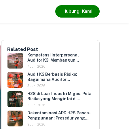
Hubungi Kami
Related Post
Kompetensi Interpersonal
Auditor K3: Membangun
Hubungan yang Mendorong
4 Juni 2026
Keterbukaan dan Kepatuhan
Audit K3 Berbasis Risiko:
Sukarela
Bagaimana Auditor
Memprioritaskan Area yang
3 Juni 2026
Paling Menentukan Kepatuhan
H2S di Luar Industri Migas: Peta
Perusahaan
Risiko yang Mengintai di
Berbagai Sektor Industri
3 Juni 2026
Indonesia
Dekontaminasi APD H2S Pasca-
Penggunaan: Prosedur yang
Melindungi Pengguna
2 Juni 2026
Berikutnya dan Memperpanjang