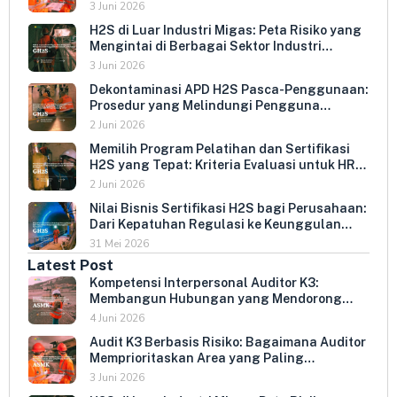
Menentukan Kepatuhan Perusahaan
3 Juni 2026
H2S di Luar Industri Migas: Peta Risiko yang
Mengintai di Berbagai Sektor Industri
Indonesia
3 Juni 2026
Dekontaminasi APD H2S Pasca-Penggunaan:
Prosedur yang Melindungi Pengguna
Berikutnya dan Memperpanjang Umur
2 Juni 2026
Peralatan
Memilih Program Pelatihan dan Sertifikasi
H2S yang Tepat: Kriteria Evaluasi untuk HR
dan HSE Manager
2 Juni 2026
Nilai Bisnis Sertifikasi H2S bagi Perusahaan:
Dari Kepatuhan Regulasi ke Keunggulan
Kompetitif
31 Mei 2026
Latest Post
Kompetensi Interpersonal Auditor K3:
Membangun Hubungan yang Mendorong
Keterbukaan dan Kepatuhan Sukarela
4 Juni 2026
Audit K3 Berbasis Risiko: Bagaimana Auditor
Memprioritaskan Area yang Paling
Menentukan Kepatuhan Perusahaan
3 Juni 2026