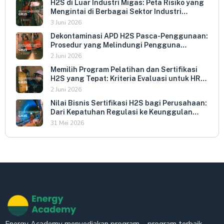
H2S di Luar Industri Migas: Peta Risiko yang
Mengintai di Berbagai Sektor Industri
Indonesia
3 Juni 2026
Dekontaminasi APD H2S Pasca-Penggunaan:
Prosedur yang Melindungi Pengguna
Berikutnya dan Memperpanjang Umur
2 Juni 2026
Peralatan
Memilih Program Pelatihan dan Sertifikasi
H2S yang Tepat: Kriteria Evaluasi untuk HR
dan HSE Manager
2 Juni 2026
Nilai Bisnis Sertifikasi H2S bagi Perusahaan:
Dari Kepatuhan Regulasi ke Keunggulan
Kompetitif
31 Mei 2026