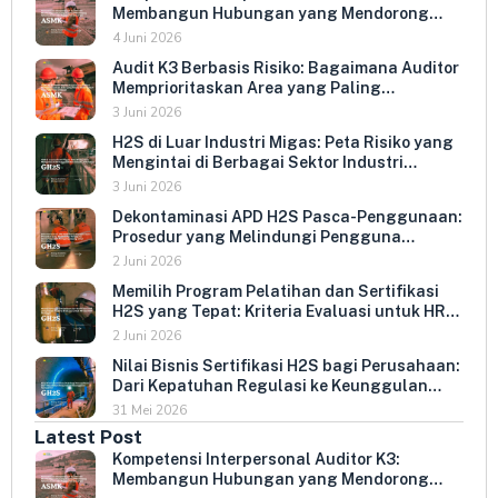
Membangun Hubungan yang Mendorong
Keterbukaan dan Kepatuhan Sukarela
4 Juni 2026
Audit K3 Berbasis Risiko: Bagaimana Auditor
Memprioritaskan Area yang Paling
Menentukan Kepatuhan Perusahaan
3 Juni 2026
H2S di Luar Industri Migas: Peta Risiko yang
Mengintai di Berbagai Sektor Industri
Indonesia
3 Juni 2026
Dekontaminasi APD H2S Pasca-Penggunaan:
Prosedur yang Melindungi Pengguna
Berikutnya dan Memperpanjang Umur
2 Juni 2026
Peralatan
Memilih Program Pelatihan dan Sertifikasi
H2S yang Tepat: Kriteria Evaluasi untuk HR
dan HSE Manager
2 Juni 2026
Nilai Bisnis Sertifikasi H2S bagi Perusahaan:
Dari Kepatuhan Regulasi ke Keunggulan
Kompetitif
31 Mei 2026
Latest Post
Kompetensi Interpersonal Auditor K3:
Membangun Hubungan yang Mendorong