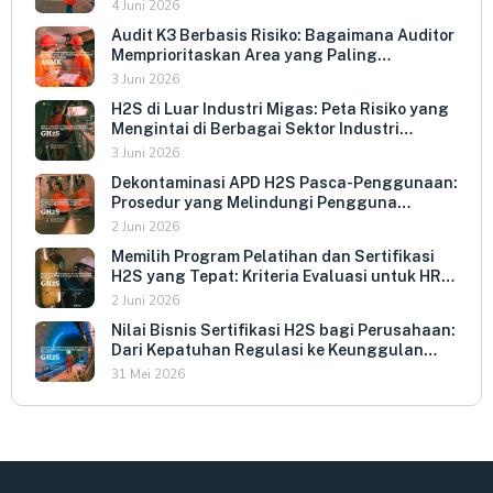
Keterbukaan dan Kepatuhan Sukarela
4 Juni 2026
Audit K3 Berbasis Risiko: Bagaimana Auditor
Memprioritaskan Area yang Paling
Menentukan Kepatuhan Perusahaan
3 Juni 2026
H2S di Luar Industri Migas: Peta Risiko yang
Mengintai di Berbagai Sektor Industri
Indonesia
3 Juni 2026
Dekontaminasi APD H2S Pasca-Penggunaan:
Prosedur yang Melindungi Pengguna
Berikutnya dan Memperpanjang Umur
2 Juni 2026
Peralatan
Memilih Program Pelatihan dan Sertifikasi
H2S yang Tepat: Kriteria Evaluasi untuk HR
dan HSE Manager
2 Juni 2026
Nilai Bisnis Sertifikasi H2S bagi Perusahaan:
Dari Kepatuhan Regulasi ke Keunggulan
Kompetitif
31 Mei 2026