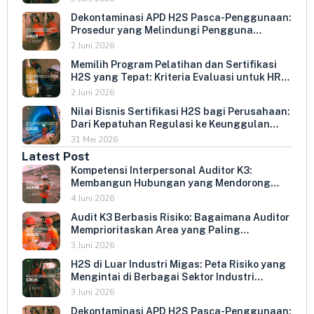
Dekontaminasi APD H2S Pasca-Penggunaan:
Prosedur yang Melindungi Pengguna
Berikutnya dan Memperpanjang Umur
2 Juni 2026
Peralatan
Memilih Program Pelatihan dan Sertifikasi
H2S yang Tepat: Kriteria Evaluasi untuk HR
dan HSE Manager
2 Juni 2026
Nilai Bisnis Sertifikasi H2S bagi Perusahaan:
Dari Kepatuhan Regulasi ke Keunggulan
Kompetitif
31 Mei 2026
Latest Post
Kompetensi Interpersonal Auditor K3:
Membangun Hubungan yang Mendorong
Keterbukaan dan Kepatuhan Sukarela
4 Juni 2026
Audit K3 Berbasis Risiko: Bagaimana Auditor
Memprioritaskan Area yang Paling
Menentukan Kepatuhan Perusahaan
3 Juni 2026
H2S di Luar Industri Migas: Peta Risiko yang
Mengintai di Berbagai Sektor Industri
Indonesia
3 Juni 2026
Dekontaminasi APD H2S Pasca-Penggunaan: