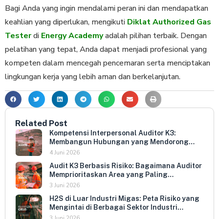
Bagi Anda yang ingin mendalami peran ini dan mendapatkan
keahlian yang diperlukan, mengikuti
Diklat Authorized Gas
Tester
di
Energy Academy
adalah pilihan terbaik. Dengan
pelatihan yang tepat, Anda dapat menjadi profesional yang
kompeten dalam mencegah pencemaran serta menciptakan
lingkungan kerja yang lebih aman dan berkelanjutan.
Related Post
Kompetensi Interpersonal Auditor K3:
Membangun Hubungan yang Mendorong
Keterbukaan dan Kepatuhan Sukarela
4 Juni 2026
Audit K3 Berbasis Risiko: Bagaimana Auditor
Memprioritaskan Area yang Paling
Menentukan Kepatuhan Perusahaan
3 Juni 2026
H2S di Luar Industri Migas: Peta Risiko yang
Mengintai di Berbagai Sektor Industri
Indonesia
3 Juni 2026