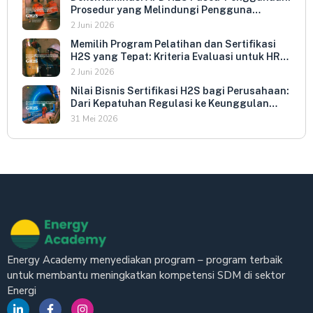
Prosedur yang Melindungi Pengguna
Berikutnya dan Memperpanjang Umur
2 Juni 2026
Peralatan
Memilih Program Pelatihan dan Sertifikasi
H2S yang Tepat: Kriteria Evaluasi untuk HR
dan HSE Manager
2 Juni 2026
Nilai Bisnis Sertifikasi H2S bagi Perusahaan:
Dari Kepatuhan Regulasi ke Keunggulan
Kompetitif
31 Mei 2026
Energy Academy menyediakan program – program terbaik
untuk membantu meningkatkan kompetensi SDM di sektor
Energi