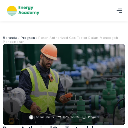
Beranda
/
Program
/ Peran Authorized Gas Tester Dalam Mencegah
Pencemaran
Administrator
02/25/2025
Program