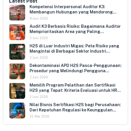
Latest Post
Kompetensi Interpersonal Auditor K3:
Membangun Hubungan yang Mendorong
Keterbukaan dan Kepatuhan Sukarela
4 Juni 2026
Audit K3 Berbasis Risiko: Bagaimana Auditor
Memprioritaskan Area yang Paling
Menentukan Kepatuhan Perusahaan
3 Juni 2026
H2S di Luar Industri Migas: Peta Risiko yang
Mengintai di Berbagai Sektor Industri
Indonesia
3 Juni 2026
Dekontaminasi APD H2S Pasca-Penggunaan:
Prosedur yang Melindungi Pengguna
Berikutnya dan Memperpanjang Umur
2 Juni 2026
Peralatan
Memilih Program Pelatihan dan Sertifikasi
H2S yang Tepat: Kriteria Evaluasi untuk HR
dan HSE Manager
2 Juni 2026
Nilai Bisnis Sertifikasi H2S bagi Perusahaan:
Dari Kepatuhan Regulasi ke Keunggulan
Kompetitif
31 Mei 2026