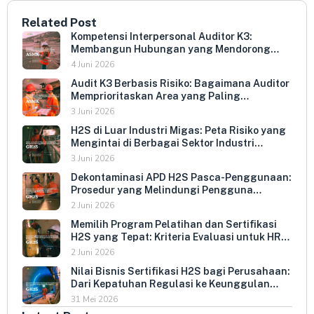
Related Post
Kompetensi Interpersonal Auditor K3:
Membangun Hubungan yang Mendorong
Keterbukaan dan Kepatuhan Sukarela
4 Juni 2026
Audit K3 Berbasis Risiko: Bagaimana Auditor
Memprioritaskan Area yang Paling
Menentukan Kepatuhan Perusahaan
3 Juni 2026
H2S di Luar Industri Migas: Peta Risiko yang
Mengintai di Berbagai Sektor Industri
Indonesia
3 Juni 2026
Dekontaminasi APD H2S Pasca-Penggunaan:
Prosedur yang Melindungi Pengguna
Berikutnya dan Memperpanjang Umur
2 Juni 2026
Peralatan
Memilih Program Pelatihan dan Sertifikasi
H2S yang Tepat: Kriteria Evaluasi untuk HR
dan HSE Manager
2 Juni 2026
Nilai Bisnis Sertifikasi H2S bagi Perusahaan:
Dari Kepatuhan Regulasi ke Keunggulan
Kompetitif
31 Mei 2026