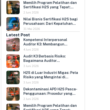
Memilih Program Pelatihan dan
Umur Peralatan
Sertifikasi H2S yang Tepat:
Kriteria Evaluasi untuk HR dan
2 Juni 2026
HSE Manager
Nilai Bisnis Sertifikasi H2S bagi
Perusahaan: Dari Kepatuhan
Regulasi ke Keunggulan
31 Mei 2026
Kompetitif
Latest Post
Kompetensi Interpersonal
Auditor K3: Membangun
Hubungan yang Mendorong
4 Juni 2026
Keterbukaan dan Kepatuhan
Audit K3 Berbasis Risiko:
l
Sukarela
Bagaimana Auditor
Memprioritaskan Area yang
3 Juni 2026
Paling Menentukan Kepatuhan
H2S di Luar Industri Migas: Peta
Perusahaan
Risiko yang Mengintai di
Berbagai Sektor Industri
3 Juni 2026
Indonesia
Dekontaminasi APD H2S Pasca-
Penggunaan: Prosedur yang
Melindungi Pengguna
2 Juni 2026
Berikutnya dan Memperpanjang
Memilih Program Pelatihan dan
Umur Peralatan
Sertifikasi H2S yang Tepat: