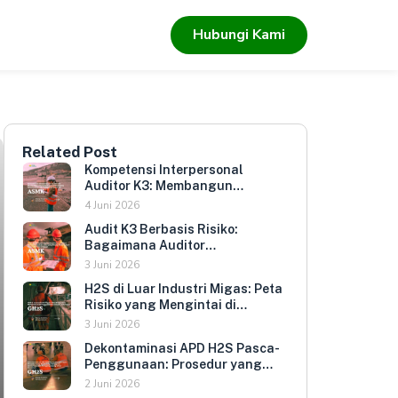
Hubungi Kami
Related Post
Kompetensi Interpersonal
Auditor K3: Membangun
Hubungan yang Mendorong
4 Juni 2026
Keterbukaan dan Kepatuhan
Audit K3 Berbasis Risiko:
Sukarela
Bagaimana Auditor
Memprioritaskan Area yang
3 Juni 2026
Paling Menentukan Kepatuhan
H2S di Luar Industri Migas: Peta
Perusahaan
Risiko yang Mengintai di
Berbagai Sektor Industri
3 Juni 2026
Indonesia
Dekontaminasi APD H2S Pasca-
Penggunaan: Prosedur yang
Melindungi Pengguna
2 Juni 2026
Berikutnya dan Memperpanjang