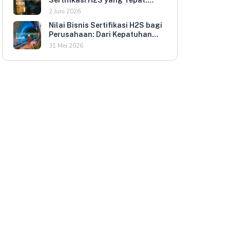
Kriteria Evaluasi untuk HR dan
2 Juni 2026
HSE Manager
Nilai Bisnis Sertifikasi H2S bagi
Perusahaan: Dari Kepatuhan
Regulasi ke Keunggulan
31 Mei 2026
Kompetitif
a