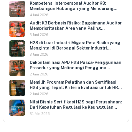
Kompetensi Interpersonal Auditor K3:
Membangun Hubungan yang Mendorong
Keterbukaan dan Kepatuhan Sukarela
4 Juni 2026
Audit K3 Berbasis Risiko: Bagaimana Auditor
Memprioritaskan Area yang Paling
Menentukan Kepatuhan Perusahaan
3 Juni 2026
H2S di Luar Industri Migas: Peta Risiko yang
Mengintai di Berbagai Sektor Industri
Indonesia
3 Juni 2026
Dekontaminasi APD H2S Pasca-Penggunaan:
Prosedur yang Melindungi Pengguna
Berikutnya dan Memperpanjang Umur
2 Juni 2026
Peralatan
Memilih Program Pelatihan dan Sertifikasi
H2S yang Tepat: Kriteria Evaluasi untuk HR
dan HSE Manager
2 Juni 2026
Nilai Bisnis Sertifikasi H2S bagi Perusahaan:
Dari Kepatuhan Regulasi ke Keunggulan
Kompetitif
31 Mei 2026