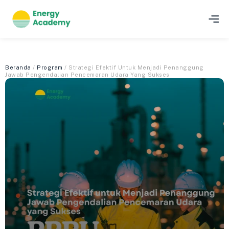
Beranda
/
Program
/ Strategi Efektif Untuk Menjadi Penanggung
Jawab Pengendalian Pencemaran Udara Yang Sukses