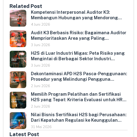
Related Post
Kompetensi Interpersonal Auditor K3:
Membangun Hubungan yang Mendorong
Keterbukaan dan Kepatuhan Sukarela
4 Juni 2026
Audit K3 Berbasis Risiko: Bagaimana Auditor
Memprioritaskan Area yang Paling
Menentukan Kepatuhan Perusahaan
3 Juni 2026
H2S di Luar Industri Migas: Peta Risiko yang
Mengintai di Berbagai Sektor Industri
Indonesia
3 Juni 2026
Dekontaminasi APD H2S Pasca-Penggunaan:
Prosedur yang Melindungi Pengguna
Berikutnya dan Memperpanjang Umur
2 Juni 2026
Peralatan
Memilih Program Pelatihan dan Sertifikasi
H2S yang Tepat: Kriteria Evaluasi untuk HR
dan HSE Manager
2 Juni 2026
Nilai Bisnis Sertifikasi H2S bagi Perusahaan:
Dari Kepatuhan Regulasi ke Keunggulan
Kompetitif
31 Mei 2026
Latest Post