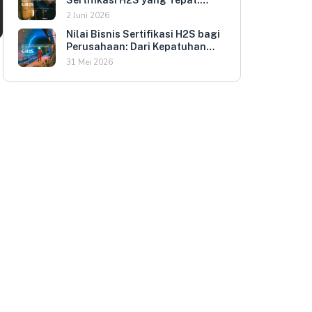
Kriteria Evaluasi untuk HR dan
2 Juni 2026
HSE Manager
Nilai Bisnis Sertifikasi H2S bagi
Perusahaan: Dari Kepatuhan
Regulasi ke Keunggulan
31 Mei 2026
Kompetitif