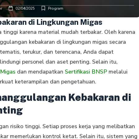
or
02/04/2025
Program
akaran di Lingkungan Migas
 tinggi karena material mudah terbakar. Oleh karena
ggulangan kebakaran di lingkungan migas secara
ematis, terukur, dan terencana, Anda dapat
indungi personel dan aset penting. Selain itu,
 Migas
dan mendapatkan
Sertifikasi BNSP
melalui
uat keterampilan dan pengetahuan.
nanggulangan Kebakaran di
nting
n risiko tinggi. Setiap proses kerja yang melibatkan
kar memerlukan kontrol ketat. Selain itu, sistem yang