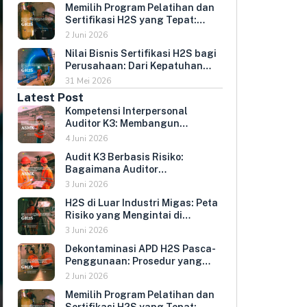
Memilih Program Pelatihan dan
Umur Peralatan
Sertifikasi H2S yang Tepat:
Kriteria Evaluasi untuk HR dan
2 Juni 2026
HSE Manager
Nilai Bisnis Sertifikasi H2S bagi
Perusahaan: Dari Kepatuhan
Regulasi ke Keunggulan
31 Mei 2026
Kompetitif
Latest Post
Kompetensi Interpersonal
Auditor K3: Membangun
Hubungan yang Mendorong
4 Juni 2026
Keterbukaan dan Kepatuhan
Audit K3 Berbasis Risiko:
Sukarela
Bagaimana Auditor
Memprioritaskan Area yang
3 Juni 2026
Paling Menentukan Kepatuhan
H2S di Luar Industri Migas: Peta
Perusahaan
Risiko yang Mengintai di
Berbagai Sektor Industri
3 Juni 2026
Indonesia
Dekontaminasi APD H2S Pasca-
Penggunaan: Prosedur yang
Melindungi Pengguna
2 Juni 2026
Berikutnya dan Memperpanjang
Memilih Program Pelatihan dan
Umur Peralatan
Sertifikasi H2S yang Tepat: