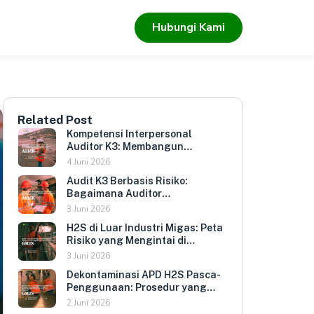
Hubungi Kami
Related Post
Kompetensi Interpersonal
Auditor K3: Membangun
Hubungan yang Mendorong
4 Juni 2026
Keterbukaan dan Kepatuhan
Audit K3 Berbasis Risiko:
Sukarela
Bagaimana Auditor
Memprioritaskan Area yang
3 Juni 2026
Paling Menentukan Kepatuhan
H2S di Luar Industri Migas: Peta
Perusahaan
Risiko yang Mengintai di
Berbagai Sektor Industri
3 Juni 2026
Indonesia
Dekontaminasi APD H2S Pasca-
Penggunaan: Prosedur yang
Melindungi Pengguna
2 Juni 2026
Berikutnya dan Memperpanjang