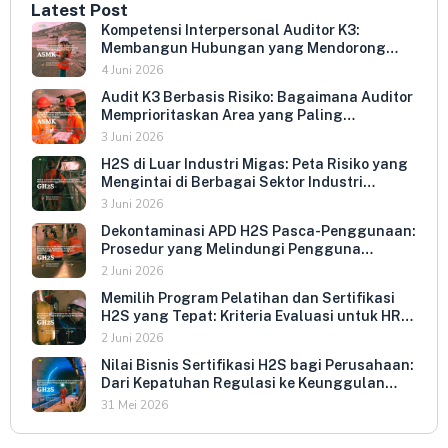
Latest Post
Kompetensi Interpersonal Auditor K3:
Membangun Hubungan yang Mendorong
Keterbukaan dan Kepatuhan Sukarela
4 Juni 2026
Audit K3 Berbasis Risiko: Bagaimana Auditor
Memprioritaskan Area yang Paling
Menentukan Kepatuhan Perusahaan
3 Juni 2026
H2S di Luar Industri Migas: Peta Risiko yang
Mengintai di Berbagai Sektor Industri
Indonesia
3 Juni 2026
Dekontaminasi APD H2S Pasca-Penggunaan:
Prosedur yang Melindungi Pengguna
Berikutnya dan Memperpanjang Umur
2 Juni 2026
Peralatan
Memilih Program Pelatihan dan Sertifikasi
H2S yang Tepat: Kriteria Evaluasi untuk HR
dan HSE Manager
2 Juni 2026
Nilai Bisnis Sertifikasi H2S bagi Perusahaan:
Dari Kepatuhan Regulasi ke Keunggulan
Kompetitif
31 Mei 2026