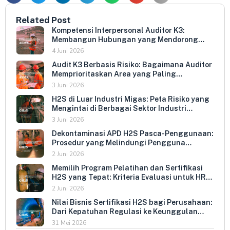
Related Post
Kompetensi Interpersonal Auditor K3:
Membangun Hubungan yang Mendorong
Keterbukaan dan Kepatuhan Sukarela
4 Juni 2026
Audit K3 Berbasis Risiko: Bagaimana Auditor
Memprioritaskan Area yang Paling
Menentukan Kepatuhan Perusahaan
3 Juni 2026
H2S di Luar Industri Migas: Peta Risiko yang
Mengintai di Berbagai Sektor Industri
Indonesia
3 Juni 2026
Dekontaminasi APD H2S Pasca-Penggunaan:
Prosedur yang Melindungi Pengguna
Berikutnya dan Memperpanjang Umur
2 Juni 2026
Peralatan
Memilih Program Pelatihan dan Sertifikasi
H2S yang Tepat: Kriteria Evaluasi untuk HR
dan HSE Manager
2 Juni 2026
Nilai Bisnis Sertifikasi H2S bagi Perusahaan:
Dari Kepatuhan Regulasi ke Keunggulan
Kompetitif
31 Mei 2026