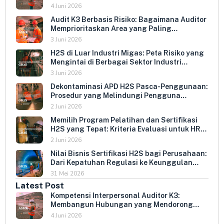
Keterbukaan dan Kepatuhan Sukarela
4 Juni 2026
Audit K3 Berbasis Risiko: Bagaimana Auditor
Memprioritaskan Area yang Paling
Menentukan Kepatuhan Perusahaan
3 Juni 2026
H2S di Luar Industri Migas: Peta Risiko yang
Mengintai di Berbagai Sektor Industri
Indonesia
3 Juni 2026
Dekontaminasi APD H2S Pasca-Penggunaan:
Prosedur yang Melindungi Pengguna
Berikutnya dan Memperpanjang Umur
2 Juni 2026
Peralatan
Memilih Program Pelatihan dan Sertifikasi
H2S yang Tepat: Kriteria Evaluasi untuk HR
dan HSE Manager
2 Juni 2026
Nilai Bisnis Sertifikasi H2S bagi Perusahaan:
Dari Kepatuhan Regulasi ke Keunggulan
Kompetitif
31 Mei 2026
Latest Post
Kompetensi Interpersonal Auditor K3:
Membangun Hubungan yang Mendorong
Keterbukaan dan Kepatuhan Sukarela
4 Juni 2026