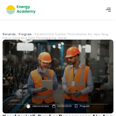
Beranda
/
Program
/ Karakteristik Sumber Pencemaran Air: Apa Yang
Harus Diketahui Oleh Penanggung Jawab
Administrator
02/20/2025
Program