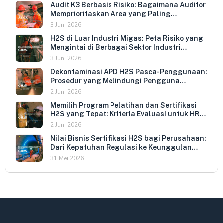
Audit K3 Berbasis Risiko: Bagaimana Auditor
Memprioritaskan Area yang Paling
Menentukan Kepatuhan Perusahaan
3 Juni 2026
H2S di Luar Industri Migas: Peta Risiko yang
Mengintai di Berbagai Sektor Industri
Indonesia
3 Juni 2026
Dekontaminasi APD H2S Pasca-Penggunaan:
Prosedur yang Melindungi Pengguna
Berikutnya dan Memperpanjang Umur
2 Juni 2026
Peralatan
Memilih Program Pelatihan dan Sertifikasi
H2S yang Tepat: Kriteria Evaluasi untuk HR
dan HSE Manager
2 Juni 2026
Nilai Bisnis Sertifikasi H2S bagi Perusahaan:
Dari Kepatuhan Regulasi ke Keunggulan
Kompetitif
31 Mei 2026