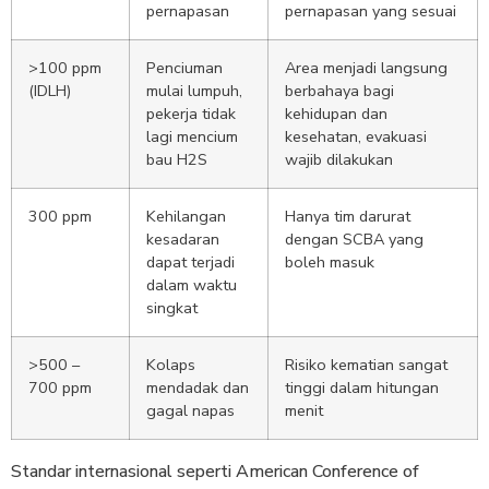
pernapasan
pernapasan yang sesuai
>100 ppm
Penciuman
Area menjadi langsung
(IDLH)
mulai lumpuh,
berbahaya bagi
pekerja tidak
kehidupan dan
lagi mencium
kesehatan, evakuasi
bau H2S
wajib dilakukan
300 ppm
Kehilangan
Hanya tim darurat
kesadaran
dengan SCBA yang
dapat terjadi
boleh masuk
dalam waktu
singkat
>500 –
Kolaps
Risiko kematian sangat
700 ppm
mendadak dan
tinggi dalam hitungan
gagal napas
menit
Standar internasional seperti American Conference of