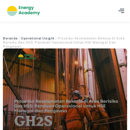
Beranda
/
Operational Insight
/ Prosedur Keselamatan Bekerja Di Area
Berisiko Gas H2S: Panduan Operasional Untuk HSE Manager Dan
Pengawas