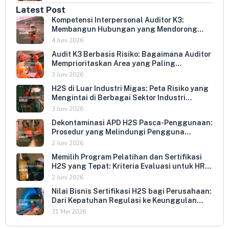
Latest Post
Kompetensi Interpersonal Auditor K3:
Membangun Hubungan yang Mendorong
Keterbukaan dan Kepatuhan Sukarela
4 Juni 2026
Audit K3 Berbasis Risiko: Bagaimana Auditor
Memprioritaskan Area yang Paling
Menentukan Kepatuhan Perusahaan
3 Juni 2026
H2S di Luar Industri Migas: Peta Risiko yang
Mengintai di Berbagai Sektor Industri
Indonesia
3 Juni 2026
Dekontaminasi APD H2S Pasca-Penggunaan:
Prosedur yang Melindungi Pengguna
Berikutnya dan Memperpanjang Umur
2 Juni 2026
Peralatan
Memilih Program Pelatihan dan Sertifikasi
H2S yang Tepat: Kriteria Evaluasi untuk HR
dan HSE Manager
2 Juni 2026
Nilai Bisnis Sertifikasi H2S bagi Perusahaan:
Dari Kepatuhan Regulasi ke Keunggulan
Kompetitif
31 Mei 2026