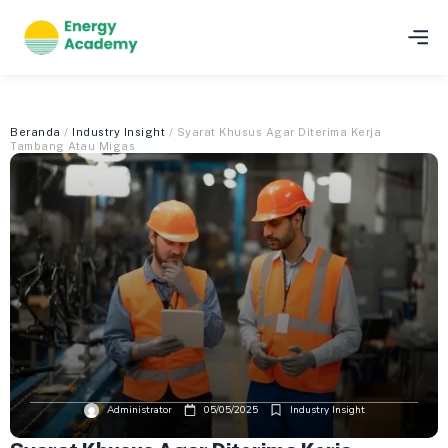
Beranda
/
Industry Insight
/ Syarat Khusus Agar Diterima Kerja
Tambang Atau Migas
Administrator
05/05/2025
Industry Insight