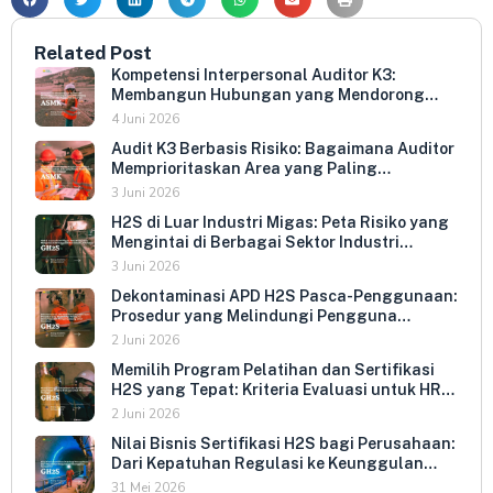
Related Post
Kompetensi Interpersonal Auditor K3:
Membangun Hubungan yang Mendorong
Keterbukaan dan Kepatuhan Sukarela
4 Juni 2026
Audit K3 Berbasis Risiko: Bagaimana Auditor
Memprioritaskan Area yang Paling
Menentukan Kepatuhan Perusahaan
3 Juni 2026
H2S di Luar Industri Migas: Peta Risiko yang
Mengintai di Berbagai Sektor Industri
Indonesia
3 Juni 2026
Dekontaminasi APD H2S Pasca-Penggunaan:
Prosedur yang Melindungi Pengguna
Berikutnya dan Memperpanjang Umur
2 Juni 2026
Peralatan
Memilih Program Pelatihan dan Sertifikasi
H2S yang Tepat: Kriteria Evaluasi untuk HR
dan HSE Manager
2 Juni 2026
Nilai Bisnis Sertifikasi H2S bagi Perusahaan:
Dari Kepatuhan Regulasi ke Keunggulan
Kompetitif
31 Mei 2026